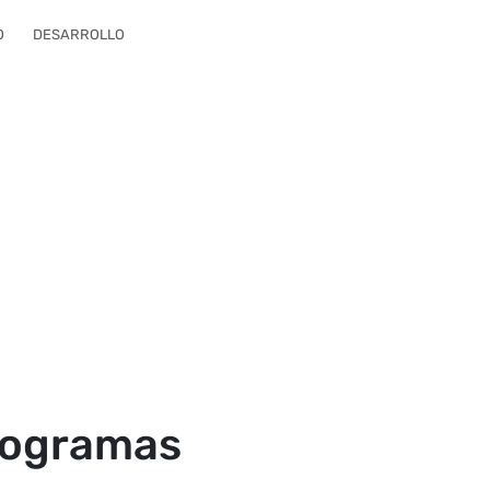
O
DESARROLLO
ctogramas