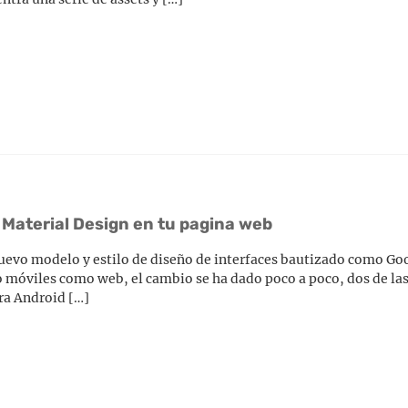
Material Design en tu pagina web
uevo modelo y estilo de diseño de interfaces bautizado como Go
nto móviles como web, el cambio se ha dado poco a poco, dos de la
ra Android […]