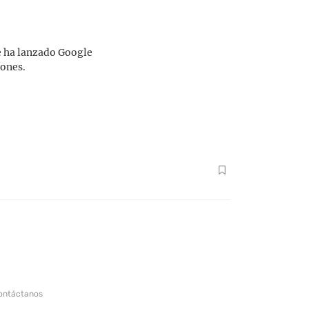
e ha lanzado Google
iones.
ontáctanos