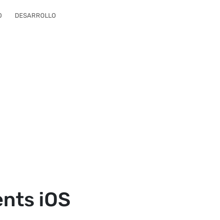
O
DESARROLLO
ents iOS