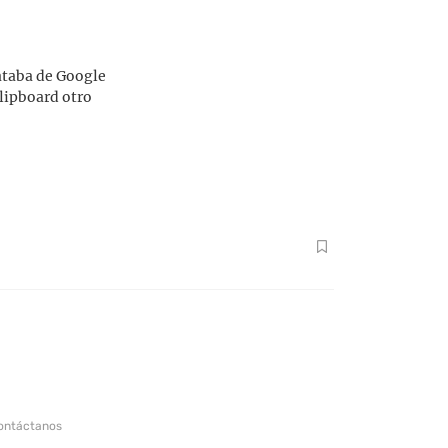
rataba de Google
Flipboard otro
ontáctanos