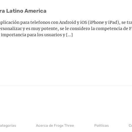
ara Latino America
licación para telefonos con Android y iOS (iPhone y iPad), se t
rsonalizar y es muy potente, se le considero la competencia de 
 importancia para los usuarios y […]
categorías
Acerca de Frogx Three
Politicas
C