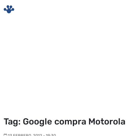
Skip to main content
Tag: Google compra Motorola
13 FEBRERO, 2012 - 19:30