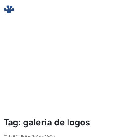
Skip to main content
Tag: galeria de logos
3 OCTUBRE, 2013 - 16:00