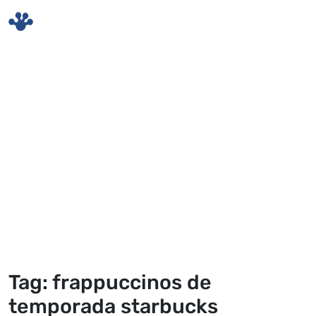
Skip to main content
Tag: frappuccinos de
temporada starbucks