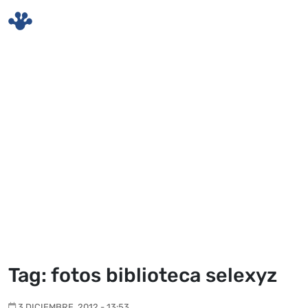
Skip to main content
Tag: fotos biblioteca selexyz
3 DICIEMBRE, 2012 - 13:53