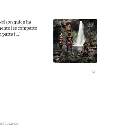
Nelson quien ha
mente les comparto
n parte […]
ontáctanos