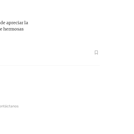
de apreciar la
ene hermosas
ontáctanos