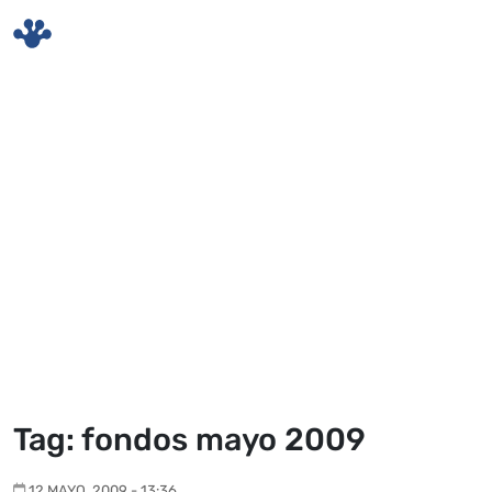
Skip to main content
Tag: fondos mayo 2009
12 MAYO, 2009 - 13:36