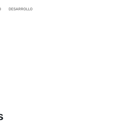
O
DESARROLLO
s