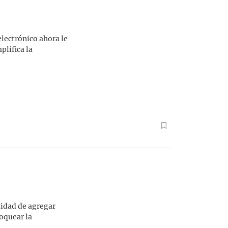
electrónico ahora le
plifica la
lidad de agregar
loquear la