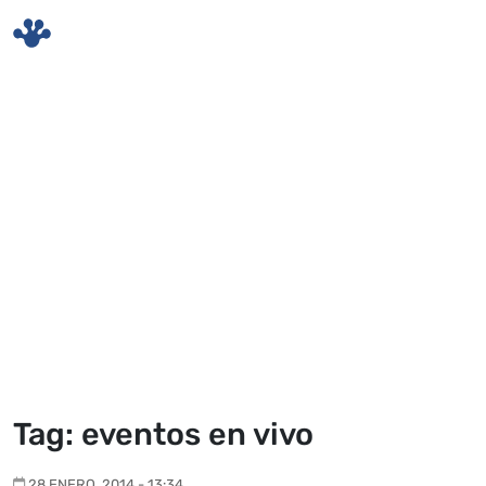
Skip to main content
Tag: eventos en vivo
28 ENERO, 2014 - 13:34