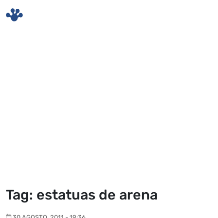
Skip to main content
Tag: estatuas de arena
30 AGOSTO, 2011 - 19:36