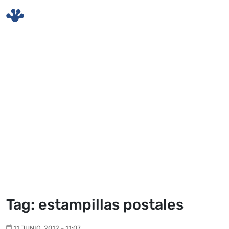
Skip to main content
Tag: estampillas postales
11 JUNIO, 2012 - 11:07