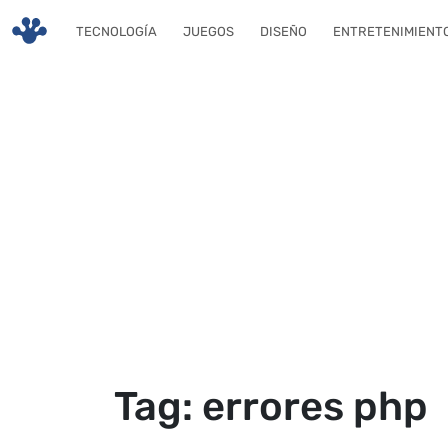
Skip to main content
TECNOLOGÍA
JUEGOS
DISEÑO
ENTRETENIMIENT
Tag: errores php