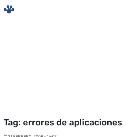
Skip to main content
Tag: errores de aplicaciones
21 FEBRERO, 2008 - 16:07