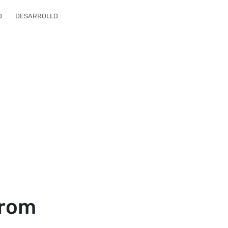
O
DESARROLLO
trom