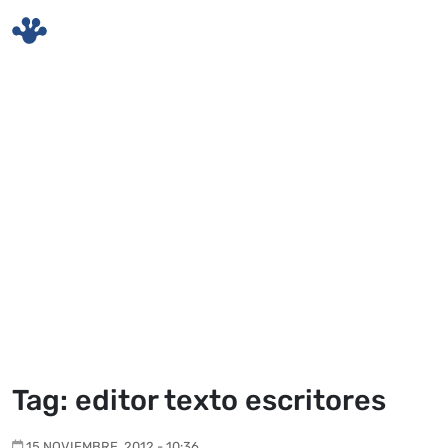
Skip to main content
Tag: editor texto escritores
15 NOVIEMBRE, 2012 - 10:36