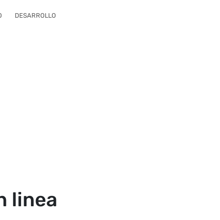
O
DESARROLLO
n linea