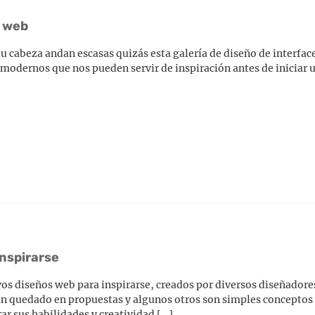
s web
 tu cabeza andan escasas quizás esta galería de diseño de interfa
y modernos que nos pueden servir de inspiración antes de iniciar
inspirarse
vos diseños web para inspirarse, creados por diversos diseñadore
an quedado en propuestas y algunos otros son simples conceptos
ar sus habilidades y creatividad […]