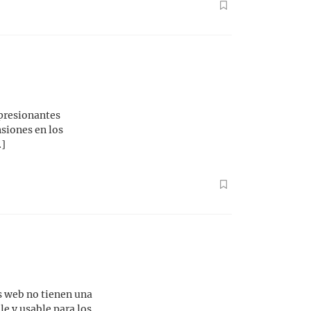
presionantes
siones en los
…]
as web no tienen una
le y usable para los