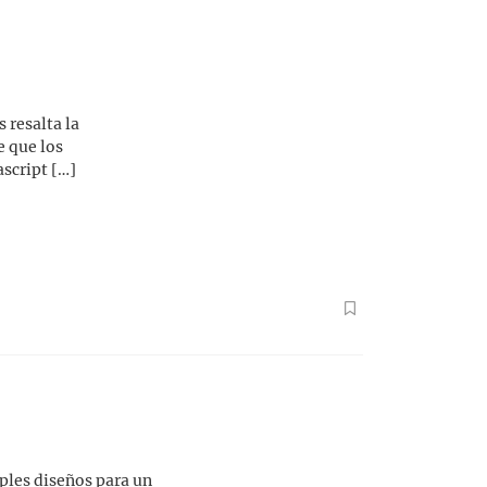
 resalta la
e que los
ascript […]
ples diseños para un