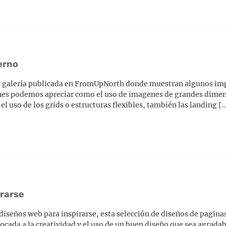
erno
al galería publicada en FromUpNorth donde muestran algunos im
es podemos apreciar como el uso de imagenes de grandes dimen
uso de los grids o estructuras flexibles, también las landing [
irarse
 diseños web para inspirarse, esta selección de diseños de pagin
focada a la creatividad y el uso de un buen diseño que sea agradab