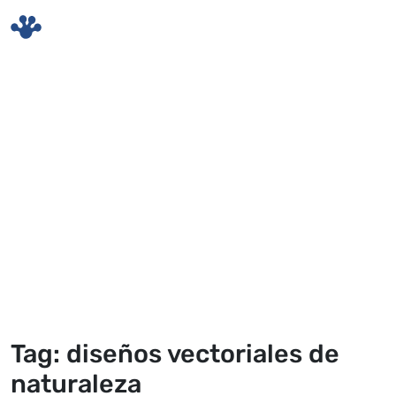
Skip to main content
Tag: diseños vectoriales de
naturaleza