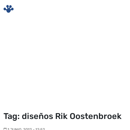
Skip to main content
Tag: diseños Rik Oostenbroek
1 JUNIO, 2012 - 12:52