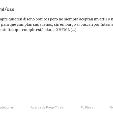
tml/css
empre quieren diseño bonitos pero no siempre aceptan invertir o n
l para que cumplan sus sueños, sin embargo si buscan por Interne
o gratuitas que cumple estándares XHTML […]
categorías
Acerca de Frogx Three
Politicas
C