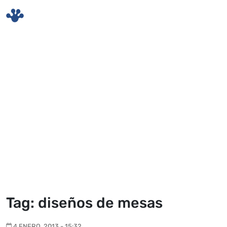
Skip to main content
Tag: diseños de mesas
4 ENERO, 2013 - 15:32