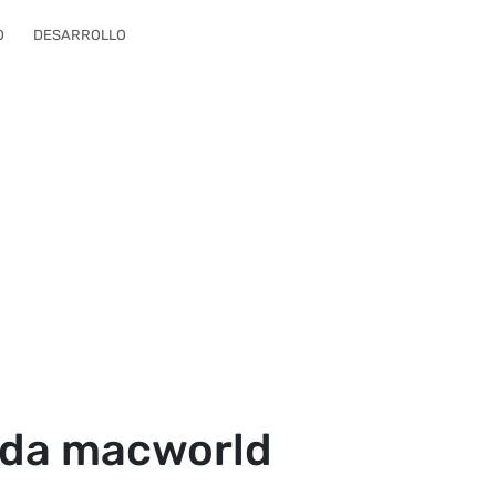
O
DESARROLLO
ada macworld