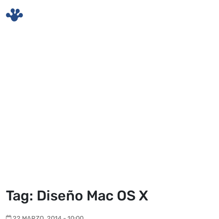
Skip to main content
Tag: Diseño Mac OS X
22 MARZO, 2014 - 10:00