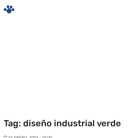
Skip to main content
Tag: diseño industrial verde
26 ENERO, 2012 - 13:00