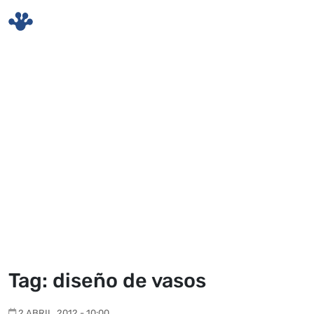
Skip to main content
Tag: diseño de vasos
2 ABRIL, 2012 - 10:00