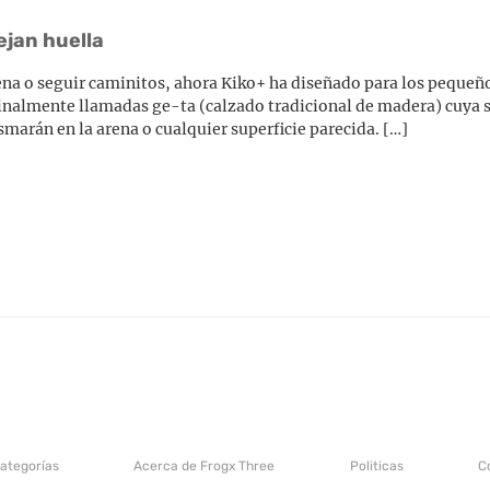
ejan huella
arena o seguir caminitos, ahora Kiko+ ha diseñado para los peque
inalmente llamadas ge-ta (calzado tradicional de madera) cuya s
smarán en la arena o cualquier superficie parecida. […]
categorías
Acerca de Frogx Three
Politicas
C