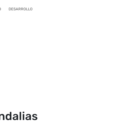
O
DESARROLLO
ndalias