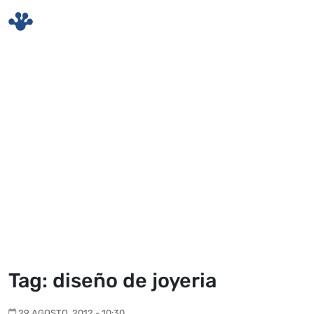
Skip to main content
Tag: diseño de joyeria
29 AGOSTO, 2012 - 10:30