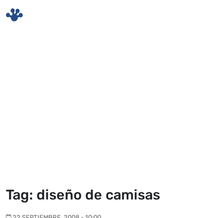
Skip to main content
Tag: diseño de camisas
22 SEPTIEMBRE, 2008 - 10:00