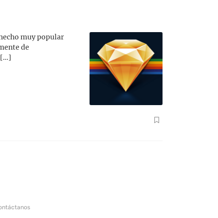
a hecho muy popular
lmente de
 […]
ontáctanos