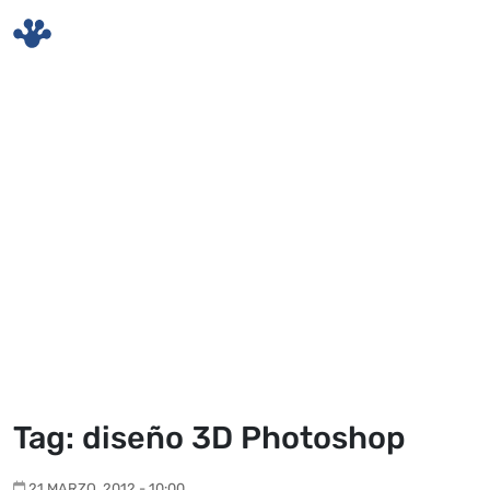
Skip to main content
Tag: diseño 3D Photoshop
21 MARZO, 2012 - 10:00