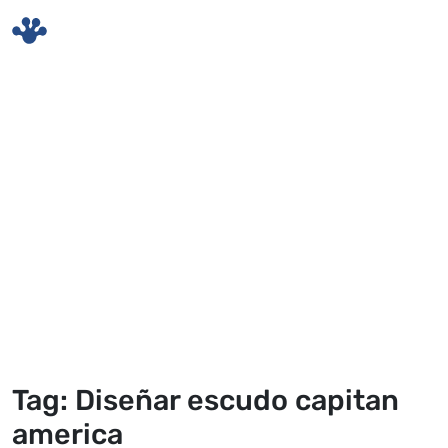
Skip to main content
Tag: Diseñar escudo capitan
america