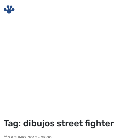
Skip to main content
Tag: dibujos street fighter
28 JUNIO, 2012 - 08:00