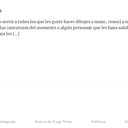
s
servir a todos los que les guste hacer dibujos a mano, conocí a 
 las caricaturas del momento o algún personaje que les haya salid
ra los […]
categorías
Acerca de Frogx Three
Politicas
C