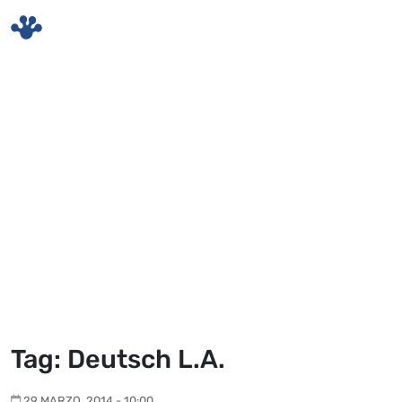
Skip to main content
Tag: Deutsch L.A.
29 MARZO, 2014 - 10:00