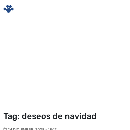
Skip to main content
Tag: deseos de navidad
24 DICIEMBRE, 2008 - 18:17