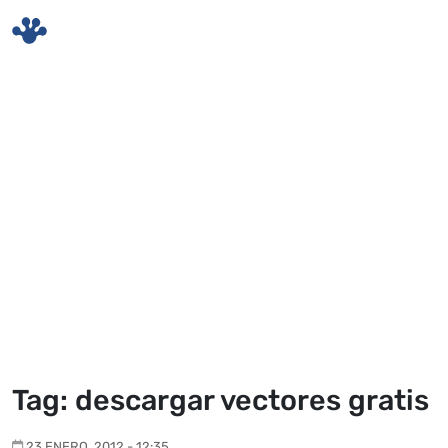
Skip to main content
Tag: descargar vectores gratis
23 ENERO, 2012 - 12:35