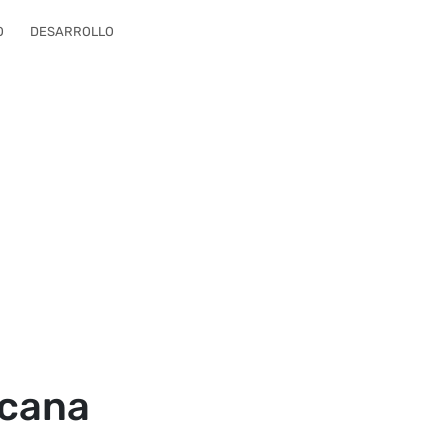
O
DESARROLLO
icana