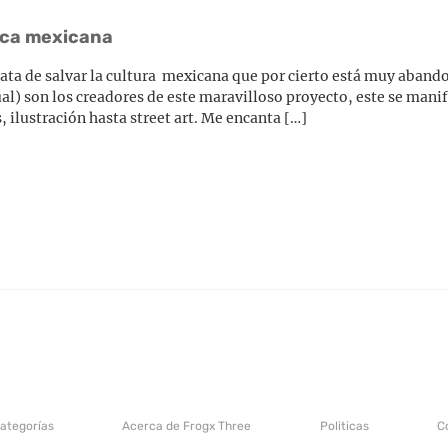
nica mexicana
ata de salvar la cultura mexicana que por cierto está muy aband
ual) son los creadores de este maravilloso proyecto, este se manif
 ilustración hasta street art. Me encanta […]
categorías
Acerca de Frogx Three
Politicas
C