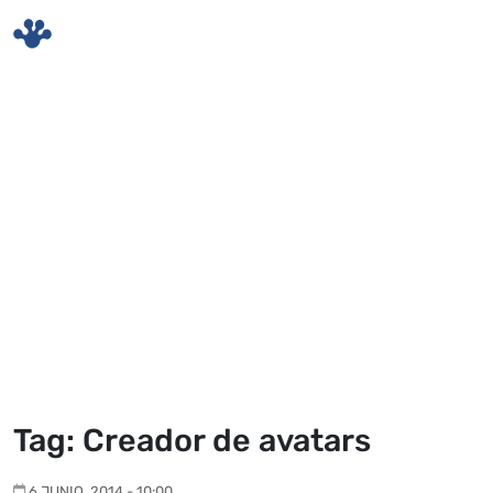
Skip to main content
Tag: Creador de avatars
6 JUNIO, 2014 - 10:00