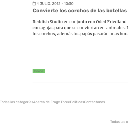
4 JULIO, 2012 - 10:30
Convierte los corchos de las botellas
Reddish Studio en conjunto con Oded Friedland ha
con agujas para que se conviertan en animales. P
los corchos, además los papás pasarán unas hora
Diseño
Todas las categorías
Acerca de Frogx Three
Politicas
Contáctanos
Todas las 