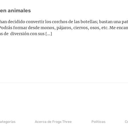
 en animales
n decidido convertir los corchos de las botellas; bastan una pati
odrás formar desde monos, pájaros, ciervos, osos, etc. Me encant
s de diversión con sus […]
categorías
Acerca de Frogx Three
Politicas
C