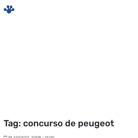
Skip to main content
Tag: concurso de peugeot
19 AGOSTO, 2008 - 11:00