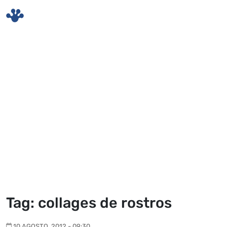
Skip to main content
Tag: collages de rostros
10 AGOSTO, 2012 - 09:30