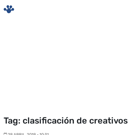
Skip to main content
Tag: clasificación de creativos
29 ABRIL, 2019 - 10:31