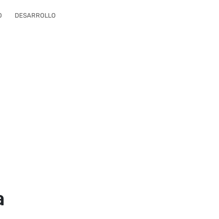
O
DESARROLLO
a