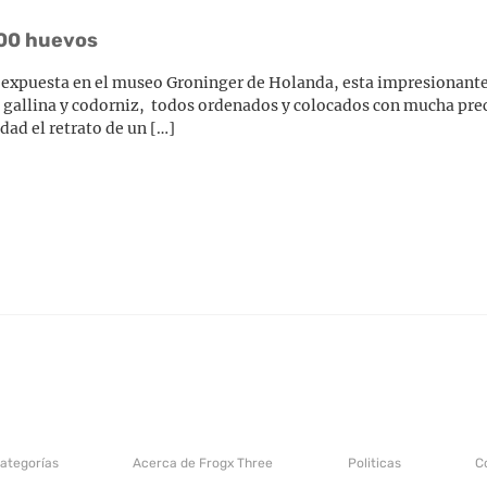
000 huevos
es expuesta en el museo Groninger de Holanda, esta impresionant
e gallina y codorniz, todos ordenados y colocados con mucha pre
udad el retrato de un […]
categorías
Acerca de Frogx Three
Politicas
C