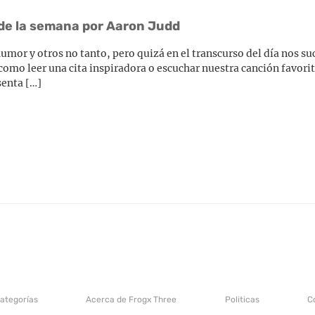
 de la semana por Aaron Judd
or y otros no tanto, pero quizá en el transcurso del día nos su
mo leer una cita inspiradora o escuchar nuestra canción favorita
senta […]
categorías
Acerca de Frogx Three
Politicas
C