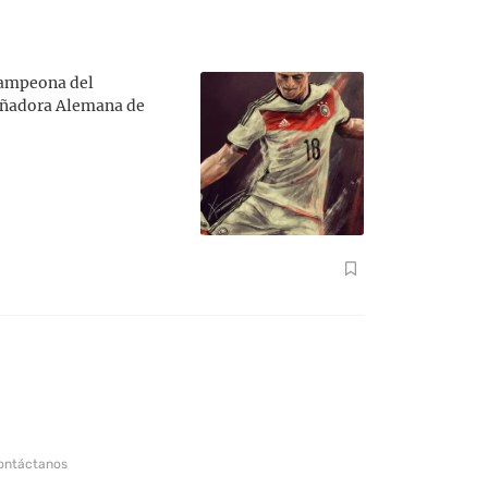
 campeona del
señadora Alemana de
ontáctanos